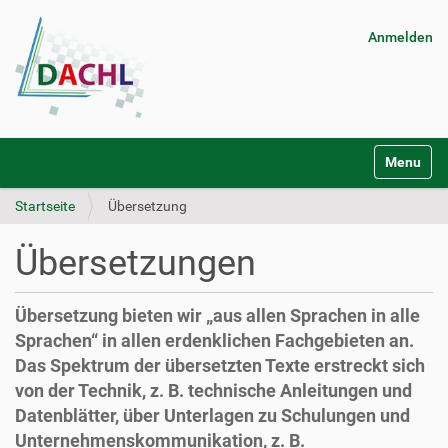
Anmelden
S
Toggle na
e
k
Startseite
Übersetzung
t
i
o
Übersetzungen
n
e
n
Übersetzung bieten wir „aus allen Sprachen in alle
Sprachen“ in allen erdenklichen Fachgebieten an.
Das Spektrum der übersetzten Texte erstreckt sich
von der Technik, z. B. technische Anleitungen und
Datenblätter, über Unterlagen zu Schulungen und
Unternehmenskommunikation, z. B.