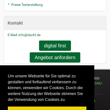
Preise Texterstellung
Kontakt
E-Mail:
info@dachl.de
digital first
Angebot anfordern
Um unsere Webseite für Sie optimal zu
®
Plone
Open Source Content Management System
©
2000-
gestalten und fortlaufend verbessern zu
2026
Plone Foundation
und Freunde. Lizensiert unter der
GNU-
können, verwenden wir Cookies. Durch die
GPL-Lizenz
.
weitere Nutzung der Webseite stimmen Sie
der Verwendung von Cookies zu.
Übersicht
Barrierefreiheit
Kontakt